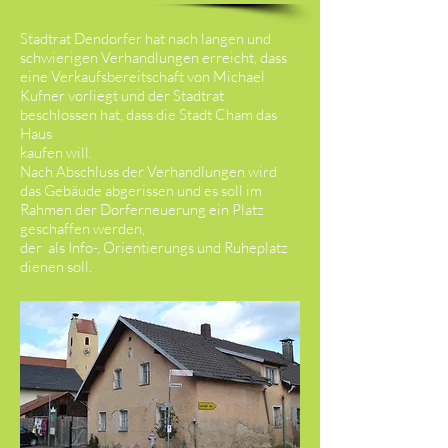
Stadtrat Dendorfer hat nach langen und
schwierigen Verhandlungen erreicht, dass
eine Verkaufsbereitschaft von Michael
Kufner vorliegt und der Stadtrat
beschlossen hat, dass die Stadt Cham das
Haus
kaufen will.
Nach Abschluss der Verhandlungen wird
das Gebäude abgerissen und es soll im
Rahmen der Dorferneuerung ein Platz
geschaffen werden,
der als Info-, Orientierungs und Ruheplatz
dienen soll.