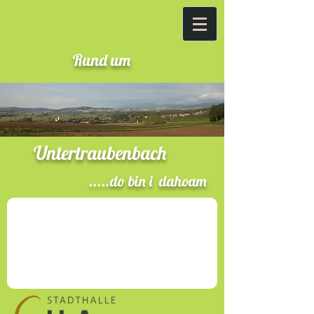
Rund um
Untertraubenbach
.....do bin i dahoam