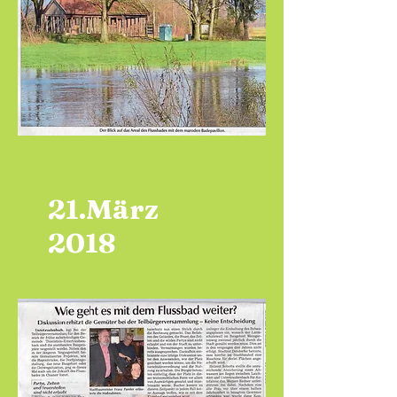
21.März
2018