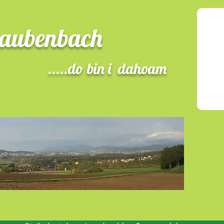
raubenbach
.....do bin i dahoam